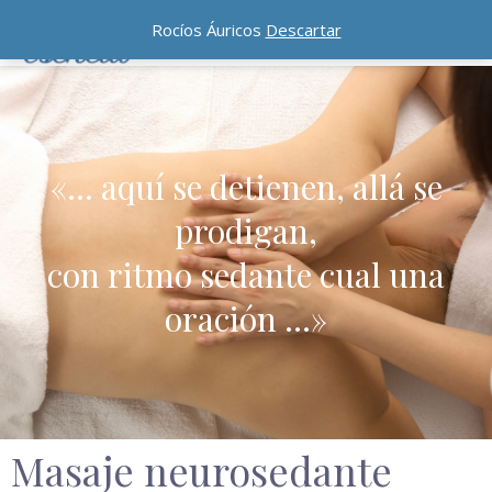
Rocíos Áuricos
Descartar
«… aquí se detienen, allá se
prodigan,
con ritmo sedante cual una
oración …»
Masaje neurosedante