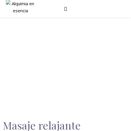
«Desprenden efluvios de luz
bienhechora y dejan sus huellas
mensajes de amor»
Masaje relajante